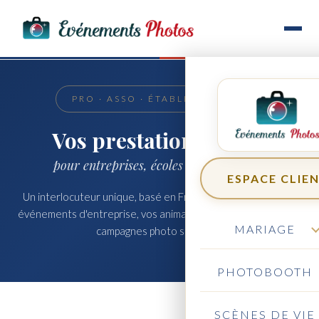
PRO · ASSO · ÉTABLISSEMENTS
Vos prestations photo
pour entreprises, écoles & associations
ESPACE CLIE
Un interlocuteur unique, basé en Franche-Comté, pour vos
événements d'entreprise, vos animations associatives et vos
MARIAGE
campagnes photo scolaires.
PHOTOBOOTH
SCÈNES DE VIE