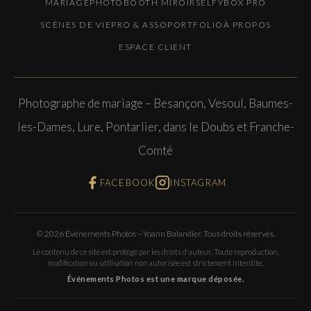
MARIAGE
PHOTOBOOTH MIROIR
SELFYBOX PRO
SCÈNES DE VIE
PRO & ASSO
PORTFOLIO
À PROPOS
ESPACE CLIENT
Photographe de mariage – Besançon, Vesoul, Baumes-
les-Dames, Lure, Pontarlier, dans le Doubs et Franche-
Comté
FACEBOOK
INSTAGRAM
© 2026 Événements Photos – Yoann Balandier. Tous droits réservés.
Le contenu de ce site est protégé par les droits d'auteur. Toute reproduction,
modification ou utilisation non autorisée est strictement interdite.
Événements Photos est une marque déposée.